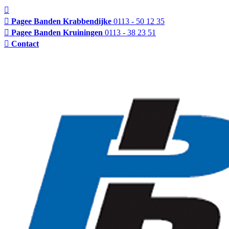
Pagee Banden Krabbendijke
0113 - 50 12 35
Pagee Banden Kruiningen
0113 - 38 23 51
Contact