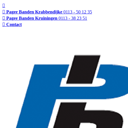
Pagee Banden Krabbendijke
0113 - 50 12 35
Pagee Banden Kruiningen
0113 - 38 23 51
Contact